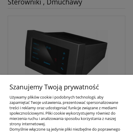
Sterowniki , Dmuchawy
Szanujemy Twoją prywatność
Używamy plików cookie i podobnych technologii, aby
DIAMOND sterownik pieca kotła pompy
zapamiętać Twoje ustawienia, prezentować spersonalizowane
dmuchaw ST-06
treści i reklamy oraz udostępniać funkcje związane z mediami
społecznościowymi. Pliki cookie wykorzystujemy również do
mierzenia ruchu i analizowania sposobu korzystania z naszej
376,00 zł
strony internetowej.
Domyślnie włączone są jedynie pliki niezbędne do poprawnego
305,69 zł