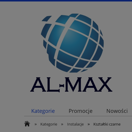
Kategorie
Promocje
Nowości
»
»
»
Kategorie
Instalacje
Kształtki czarne