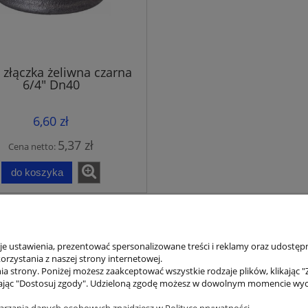
 złączka żeliwna czarna
6/4" Dn40
6,60 zł
5,37 zł
Cena netto:
do koszyka
 ustawienia, prezentować spersonalizowane treści i reklamy oraz udostępn
rzystania z naszej strony internetowej.
a strony. Poniżej możesz zaakceptować wszystkie rodzaje plików, klikając "
ienta
Pomoc
ając "Dostosuj zgody". Udzieloną zgodę możesz w dowolnym momencie wycofać
tności
Jak kupować?
arzania danych osobowych znajdziesz w Polityce prywatności.