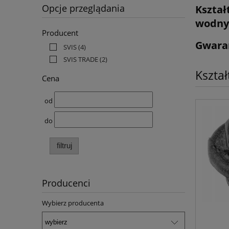
Opcje przeglądania
Kształ
wodny
Producent
Gwaran
SVIS
(4)
SVIS TRADE
(2)
Kształ
Cena
od
do
filtruj
Producenci
Wybierz producenta