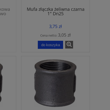
ikowa
Mufa złączka żeliwna czarna
iwo
1" Dn25
3,75 zł
3,05 zł
Cena netto:
do koszyka