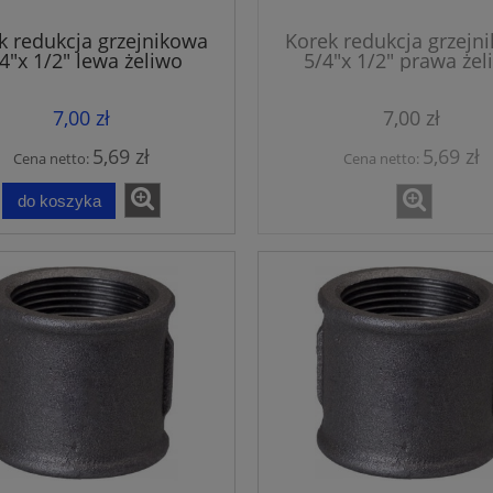
k redukcja grzejnikowa
Korek redukcja grzejn
4"x 1/2" lewa żeliwo
5/4"x 1/2" prawa żel
7,00 zł
7,00 zł
5,69 zł
5,69 zł
Cena netto:
Cena netto:
do koszyka