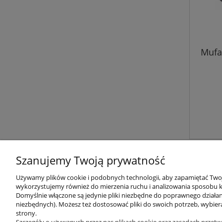
Mufa
Szanujemy Twoją prywatność
Używamy plików cookie i podobnych technologii, aby zapamiętać Twoje
wykorzystujemy również do mierzenia ruchu i analizowania sposobu ko
Domyślnie włączone są jedynie pliki niezbędne do poprawnego działani
O nas
Obsługa kl
niezbędnych). Możesz też dostosować pliki do swoich potrzeb, wybier
strony.
Kontakt i dane firmy
Metody pła
Szczegóły o używanych przez nas plikach cookie oraz zasadach przetw