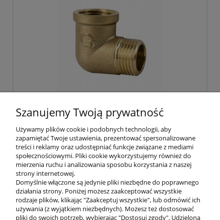
Szanujemy Twoją prywatność
DIAMOND Kolano kolanko 3/4 Dn20 WZ
grube mosiądz
Używamy plików cookie i podobnych technologii, aby
zapamiętać Twoje ustawienia, prezentować spersonalizowane
treści i reklamy oraz udostępniać funkcje związane z mediami
10,50 zł
społecznościowymi. Pliki cookie wykorzystujemy również do
8,54 zł
mierzenia ruchu i analizowania sposobu korzystania z naszej
Cena netto:
strony internetowej.
Domyślnie włączone są jedynie pliki niezbędne do poprawnego
do koszyka
działania strony. Poniżej możesz zaakceptować wszystkie
rodzaje plików, klikając "Zaakceptuj wszystkie", lub odmówić ich
używania (z wyjątkiem niezbędnych). Możesz też dostosować
pliki do swoich potrzeb, wybierając "Dostosuj zgody". Udzieloną