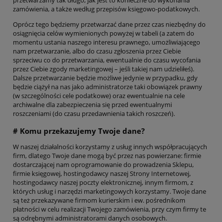
przetwarzamy tak długo, jak jest to konieczne do wykonania
zamówienia, a także według przepisów księgowo-podatkowych.
Oprócz tego będziemy przetwarzać dane przez czas niezbędny do
osiągnięcia celów wymienionych powyżej w tabeli (a zatem do
momentu ustania naszego interesu prawnego, umożliwiającego
nam przetwarzanie, albo do czasu zgłoszenia przez Ciebie
sprzeciwu co do przetwarzania, ewentualnie do czasu wycofania
przez Ciebie zgody marketingowej – jeśli takiej nam udzieliłeś).
Dalsze przetwarzanie będzie możliwe jedynie w przypadku, gdy
będzie ciążył na nas jako administratorze taki obowiązek prawny
(w szczególności cele podatkowe) oraz ewentualnie na cele
archiwalne dla zabezpieczenia się przed ewentualnymi
roszczeniami (do czasu przedawnienia takich roszczeń).
# Komu przekazujemy Twoje dane?
W naszej działalności korzystamy z usług innych współpracujących
firm, dlatego Twoje dane mogą być przez nas powierzane: firmie
dostarczającej nam oprogramowanie do prowadzenia Sklepu,
firmie księgowej, hostingodawcy naszej Strony Internetowej,
hostingodawcy naszej poczty elektronicznej, innym firmom, z
których usług i narzędzi marketingowych korzystamy. Twoje dane
są też przekazywane firmom kurierskim i ew. pośrednikom
płatności w celu realizacji Twojego zamówienia, przy czym firmy te
są odrębnymi administratorami danych osobowych.