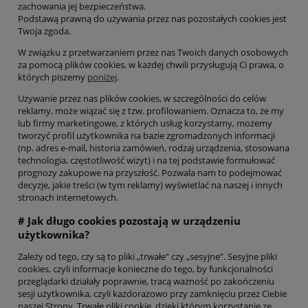
zachowania jej bezpieczeństwa.
Podstawą prawną do używania przez nas pozostałych cookies jest
Twoja zgoda.
W związku z przetwarzaniem przez nas Twoich danych osobowych
za pomocą plików cookies, w każdej chwili przysługują Ci prawa, o
których piszemy
poniżej
.
Używanie przez nas plików cookies, w szczególności do celów
reklamy, może wiązać się z tzw. profilowaniem. Oznacza to, że my
lub firmy marketingowe, z których usług korzystamy, możemy
tworzyć profil użytkownika na bazie zgromadzonych informacji
(np. adres e-mail, historia zamówień, rodzaj urządzenia, stosowana
technologia, częstotliwość wizyt) i na tej podstawie formułować
prognozy zakupowe na przyszłość. Pozwala nam to podejmować
decyzje, jakie treści (w tym reklamy) wyświetlać na naszej i innych
stronach internetowych.
# Jak długo cookies pozostają w urządzeniu
użytkownika?
Zależy od tego, czy są to pliki „trwałe” czy „sesyjne”. Sesyjne pliki
cookies, czyli informacje konieczne do tego, by funkcjonalności
przeglądarki działały poprawnie, tracą ważność po zakończeniu
sesji użytkownika, czyli każdorazowo przy zamknięciu przez Ciebie
naszej Strony. Trwałe pliki cookie, dzięki którym korzystanie ze