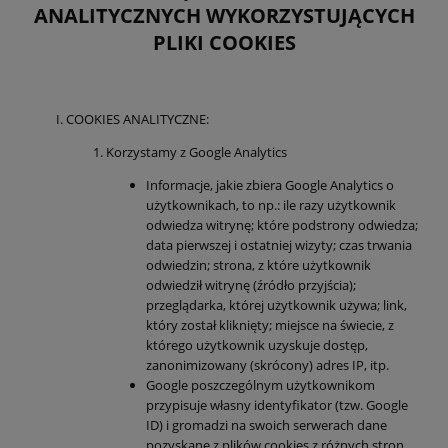
ANALITYCZNYCH WYKORZYSTUJĄCYCH
PLIKI COOKIES
COOKIES ANALITYCZNE:
Korzystamy z Google Analytics
Informacje, jakie zbiera Google Analytics o
użytkownikach, to np.: ile razy użytkownik
odwiedza witrynę; które podstrony odwiedza;
data pierwszej i ostatniej wizyty; czas trwania
odwiedzin; strona, z które użytkownik
odwiedził witrynę (źródło przyjścia);
przeglądarka, której użytkownik używa; link,
który został kliknięty; miejsce na świecie, z
którego użytkownik uzyskuje dostęp,
zanonimizowany (skrócony) adres IP, itp.
Google poszczególnym użytkownikom
przypisuje własny identyfikator (tzw. Google
ID) i gromadzi na swoich serwerach dane
pozyskane z plików cookies z różnych stron