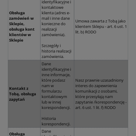
identyfikacyjne i
kontaktowe
Obsługa
klienta (adres e-
zamówień w
mail i inne dane
Umowa zawarta z Tobą jako
Sklepie,
konieczne do
klientem Sklepu - art. 6 ust. 1
obsługa kont
realizacji
lit. b) RODO
klientów w
zamówienia).
Sklepie
Szczegóły i
historia realizacji
zamówienia.
Dane
identyfikacyjne i
inne informacje,
które podasz
Nasz prawnie uzasadniony
nam w
interes do zapewnienia
Kontakt z
formularzu
komunikacji z osobami,
Tobą, obsługa
kontaktowym
które przesyłają nam
zapytań
lub w innej
zapytanie /korespondencję -
korespondencji.
art. 6 ust. 1 lit. f) RODO
Historia
korespondencji.
Dane
Obsługa