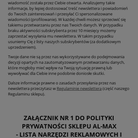
wiadomość została przez Ciebie otwarta. Analizujemy takie
informacje, by lepiej dostosować treść newslettera i powiadomień
do Twoich zainteresowań i przesyłać Ci spersonalizowane
wiadomości (profilowanie). W każdej chwili możesz sprzeciwić się
takiemu przetwarzaniu przez nas Twoich danych. W przypadku
braku aktywności subskrybenta przez 10 miesięcy możemy
zaprzestać wysyłania mu newslettera. W takim przypadku
usuniemy Cię z listy naszych subskrybentów (za dodatkowym
uprzedzeniem).
Twoje dane nie są przez nas wykorzystywane do podejmowania
decyzji opartych na zautomatyzowanym przetwarzaniu danych,
które mogłoby mieć wpływ na Twoją sytuację prawną lub
wywoływać dla Ciebie inne podobnie doniosłe skutki.
Dalsze informacje prawne o zasadach przesyłania przez nas
newslettera przeczytasz w
Regulaminie newslettera
(część naszego
Regulaminu sklepu).
ZAŁĄCZNIK NR 1 DO POLITYKI
PRYWATNOŚCI SKLEPU
AL-MAX
- LISTA NARZĘDZI REKLAMOWYCH I