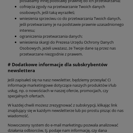
posiadamy innej podstawy prawnej do ich przetwarzania;
cofnięcia zgody na przetwarzanie Twoich danych
osobowych, jeśli taką wyraziłeś;
wniesienia sprzeciwu co do przetwarzania Twoich danych,
jeśli przetwarzamy je na podstawie prawnie uzasadnionego
interesu;
ograniczenia przetwarzania danych;
wniesienia skargi do Prezesa Urzędu Ochrony Danych
Osobowych, jeżeli uważasz, że Twoje dane są przez nas
przetwarzane niezgodnie z prawem.
# Dodatkowe informacje dla subskrybentów
newslettera
Jeśli zapisałeś się na nasz newsletter, będziemy przesyłać Ci
informacje marketingowe dotyczące naszych produktów i/lub
usług, np. o nowościach w naszej ofercie, promocjach, czy
specjalnych ofertach.
W każdej chwili możesz zrezygnować z subskrypcji, klikając link
znajdujący się w każdym newsletterze lub po prostu pisząc do nas
wiadomość.
Nowoczesny system do e-mail marketingu pozwala analizować
działania odbiorców, tj. podaje nam informację, czy dana