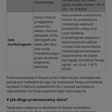
udzielenia przez Ciebie
Internetowej
zgody na pliki cookies - art. 6
ust. 1 lit. f) RODO
Nasz prawnie uzasadniony
Dane o historii
interes do prowadzenia
przeglądania
marketingu własnych
zawartości
produktów i usług, przy
Sklepu, historia
czym działania
zakupów, cechy
marketingowe związane z
Cele
demograficzne
wykorzystaniem plików
marketingowe
(wiek, płeć itp.) i
cookies i/lub komunikacja
inne cechy
marketingowa kierowana
charakteryzujące
bezpośrednio do Ciebie
grupy docelowe
wymagają uprzedniej Twojej
(segmenty
zgody - art. 6 ust. 1 lit. f)
klientów)
RODO
Podanie powyższych danych przez Ciebie nie jest obowiązkowe,
jednak jest niezbędne do tego, by zrealizować Twoje zamówienie,
wystawić Ci fakturę, powiadomić Cię o statusie zamówienia,
odpowiedzieć na Twoje zapytanie bądź reklamację itd.
# Jak długo przetwarzamy dane?
Twoje dane związane ze złożeniem w Sklepie zamówienia