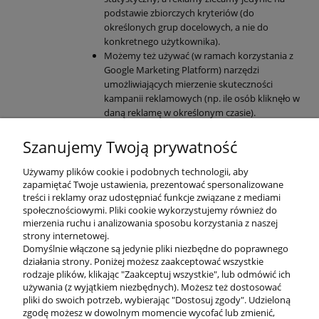
podstawie zbiorczych kryteriów (do
określonych grup docelowych, a nie do
konkretnego użytkownika).
Możemy też używać (w ramach korzystania z
Google Marketing Platform) narzędzi
umożliwiających mierzenie skuteczności
kampanii reklamowych (np. ile osób kliknęło w
daną reklamę w określonym czasie).
Więcej o tym, w jaki sposób Google używa
plików cookies do wyświetlania reklam i jak
Szanujemy Twoją prywatność
możesz zarządzać swoimi ustawieniami co do
reklam, możesz przeczytać
tutaj
i
tutaj
.
Używamy plików cookie i podobnych technologii, aby
zapamiętać Twoje ustawienia, prezentować spersonalizowane
E-mail marketing
treści i reklamy oraz udostępniać funkcje związane z mediami
społecznościowymi. Pliki cookie wykorzystujemy również do
Do celów newslettera używamy narzędzia
mierzenia ruchu i analizowania sposobu korzystania z naszej
dostarczanego nam przez zewnętrzną firmę.
strony internetowej.
System do e-mail marketingu osadza na
Domyślnie włączone są jedynie pliki niezbędne do poprawnego
naszej Stronie pliki cookies służące do
działania strony. Poniżej możesz zaakceptować wszystkie
wyświetlania formularzy subskrypcji oraz do
rodzaje plików, klikając "Zaakceptuj wszystkie", lub odmówić ich
używania (z wyjątkiem niezbędnych). Możesz też dostosować
mierzenia skuteczności tych formularzy
pliki do swoich potrzeb, wybierając "Dostosuj zgody". Udzieloną
(współczynnik konwersji).
zgodę możesz w dowolnym momencie wycofać lub zmienić,