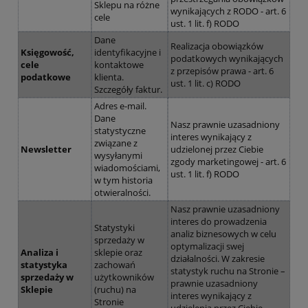
Sklepu na różne
wynikających z RODO - art. 6
cele
ust. 1 lit. f) RODO
Dane
Realizacja obowiązków
Księgowość,
identyfikacyjne i
podatkowych wynikających
cele
kontaktowe
z przepisów prawa - art. 6
podatkowe
klienta.
ust. 1 lit. c) RODO
Szczegóły faktur.
Adres e-mail.
Dane
Nasz prawnie uzasadniony
statystyczne
interes wynikający z
związane z
Newsletter
udzielonej przez Ciebie
wysyłanymi
zgody marketingowej - art. 6
wiadomościami,
ust. 1 lit. f) RODO
w tym historia
otwieralności.
Nasz prawnie uzasadniony
interes do prowadzenia
Statystyki
analiz biznesowych w celu
sprzedaży w
optymalizacji swej
Analiza i
sklepie oraz
działalności. W zakresie
statystyka
zachowań
statystyk ruchu na Stronie –
sprzedaży w
użytkowników
prawnie uzasadniony
Sklepie
(ruchu) na
interes wynikający z
Stronie