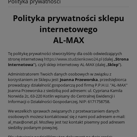
Polityka prywatności
Polityka prywatności sklepu
internetowego
AL-MAX
Tę politykę prywatności stworzyliśmy dla osób odwiedzających
stronę internetową
https://www.studzienkowo24.pl
(dalej „
Strona
Internetowa
”), czyli sklep internetowy AL-MAX (dalej „
Sklep
”).
Administratorem Twoich danych osobowych w związku z
korzystaniem ze Sklepu jest:
Joanna Przeworska
, przedsiębiorca
prowadzący działalność gospodarczą pod firmą P.P.H.U. "AL-MAX"
Joanna Przeworska z siedzibą pod adresem: ul. Cypriana Kamila
Norwida 2c, 63-220 Kotlin wpisany do Centralnej Ewidencji i
Informacji o Działalności Gospodarczej, NIP: 6171758758.
We wszelkich sprawach związanych z przetwarzaniem danych
osobowych możesz kontaktować się z nami pod adresem e-mail:
al_max@onet.pl. Możliwy jest też kontakt pisemny pod adresem
siedziby podanym powyżej.
Dla ułatwienia podzieliliśmy ten dokument na dwie części: