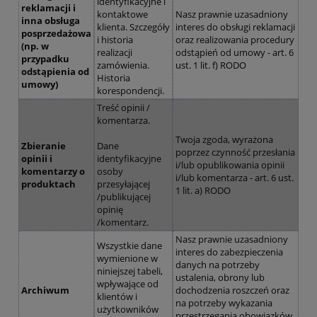
identyfikacyjne i
reklamacji i
kontaktowe
Nasz prawnie uzasadniony
inna obsługa
klienta. Szczegóły
interes do obsługi reklamacji
posprzedażowa
i historia
oraz realizowania procedury
(np. w
realizacji
odstąpień od umowy - art. 6
przypadku
zamówienia.
ust. 1 lit. f) RODO
odstąpienia od
Historia
umowy)
korespondencji.
Treść opinii /
komentarza.
Twoja zgoda, wyrażona
Zbieranie
Dane
poprzez czynność przesłania
opinii i
identyfikacyjne
i/lub opublikowania opinii
komentarzy o
osoby
i/lub komentarza - art. 6 ust.
produktach
przesyłającej
1 lit. a) RODO
/publikującej
opinię
/komentarz.
Nasz prawnie uzasadniony
Wszystkie dane
interes do zabezpieczenia
wymienione w
danych na potrzeby
niniejszej tabeli,
ustalenia, obrony lub
wpływające od
Archiwum
dochodzenia roszczeń oraz
klientów i
na potrzeby wykazania
użytkowników
przestrzegania obowiązków