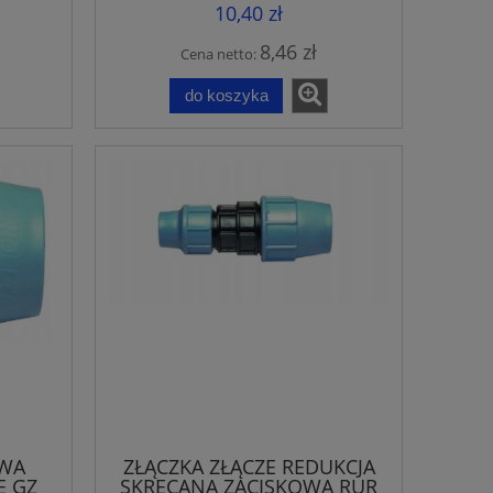
10,40 zł
8,46 zł
Cena netto:
do koszyka
OWA
ZŁĄCZKA ZŁĄCZE REDUKCJA
E GZ
SKRĘCANA ZACISKOWA RUR