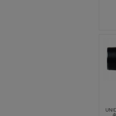
UNID
4