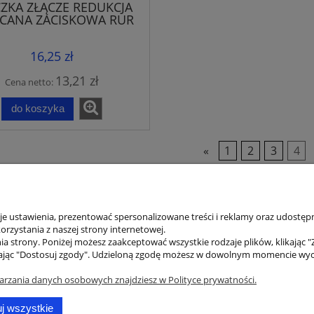
ZKA ZŁĄCZE REDUKCJA
CANA ZACISKOWA RUR
PE 40X32
16,25 zł
13,21 zł
Cena netto:
do koszyka
«
1
2
3
4
 ustawienia, prezentować spersonalizowane treści i reklamy oraz udostępn
rzystania z naszej strony internetowej.
a strony. Poniżej możesz zaakceptować wszystkie rodzaje plików, klikając "
ienta
Pomoc
ając "Dostosuj zgody". Udzieloną zgodę możesz w dowolnym momencie wycofać
tności
Jak kupować?
arzania danych osobowych znajdziesz w Polityce prywatności.
klamacje
Pytania i odpowiedzi
j wszystkie
ty dostawy
Polityka prywatności