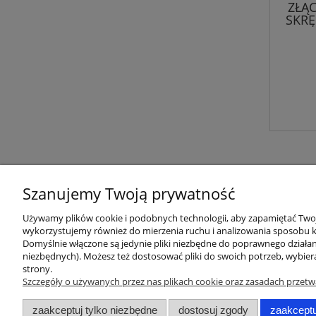
ZŁĄC
SKRĘ
Szanujemy Twoją prywatność
Używamy plików cookie i podobnych technologii, aby zapamiętać Twoje
wykorzystujemy również do mierzenia ruchu i analizowania sposobu ko
Domyślnie włączone są jedynie pliki niezbędne do poprawnego działani
O nas
Obsługa kl
niezbędnych). Możesz też dostosować pliki do swoich potrzeb, wybier
strony.
Kontakt i dane firmy
Metody pła
Szczegóły o używanych przez nas plikach cookie oraz zasadach przetw
Mapa strony
Zwroty i re
zaakceptuj tylko niezbędne
dostosuj zgody
zaakceptu
O firmie
Czas i kosz