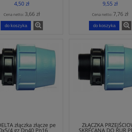
4,50 zł
9,55 zł
3,66 zł
7,76 zł
Cena netto:
Cena netto:
do koszyka
do koszyka
ELTA złączka złącze pe
ZŁĄCZKA PRZEJŚCI
0x5/4 gz Dn40 Pn16
SKRĘCANA DO RUR P