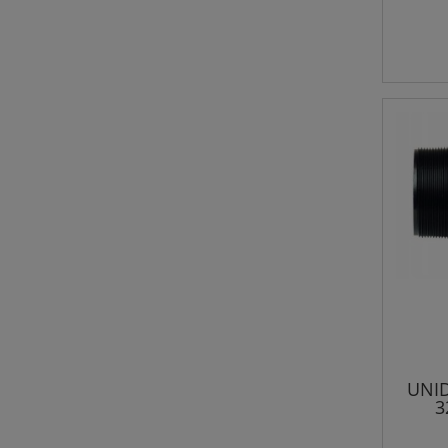
UNID
3