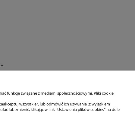
»
iać funkcje związane z mediami społecznościowymi. Pliki cookie
Zaakceptuj wszystkie", lub odmówić ich używania (z wyjątkiem
Moje konto
 lub zmienić, klikając w link "Ustawienia plików cookies" na dole
Twoje zamówienia
Ustawienia konta
Ulubione