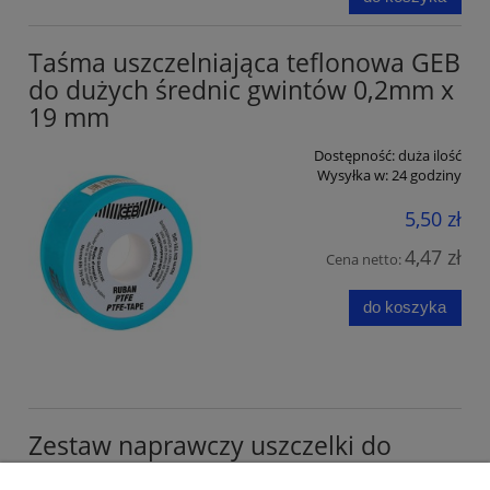
Taśma uszczelniająca teflonowa GEB
do dużych średnic gwintów 0,2mm x
19 mm
Dostępność:
duża ilość
Wysyłka w:
24 godziny
5,50 zł
4,47 zł
Cena netto:
do koszyka
Zestaw naprawczy uszczelki do
kompaktu miski spłuczki EKO