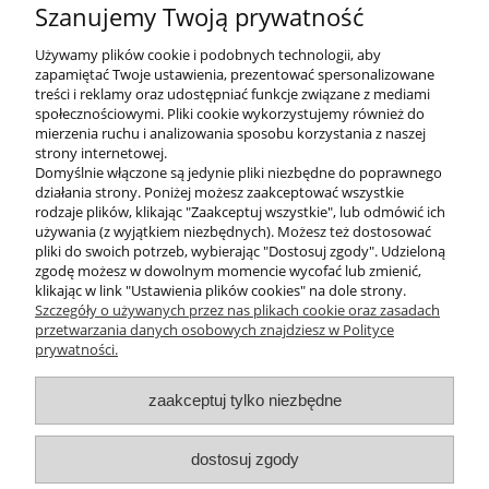
CERSANIT
Szanujemy Twoją prywatność
Dostępność:
duża ilość
Używamy plików cookie i podobnych technologii, aby
Wysyłka w:
24 godziny
zapamiętać Twoje ustawienia, prezentować spersonalizowane
treści i reklamy oraz udostępniać funkcje związane z mediami
16,50 zł
społecznościowymi. Pliki cookie wykorzystujemy również do
mierzenia ruchu i analizowania sposobu korzystania z naszej
13,41 zł
Cena netto:
strony internetowej.
Domyślnie włączone są jedynie pliki niezbędne do poprawnego
działania strony. Poniżej możesz zaakceptować wszystkie
do koszyka
rodzaje plików, klikając "Zaakceptuj wszystkie", lub odmówić ich
używania (z wyjątkiem niezbędnych). Możesz też dostosować
pliki do swoich potrzeb, wybierając "Dostosuj zgody". Udzieloną
«
1
2
»
zgodę możesz w dowolnym momencie wycofać lub zmienić,
klikając w link "Ustawienia plików cookies" na dole strony.
Szczegóły o używanych przez nas plikach cookie oraz zasadach
przetwarzania danych osobowych znajdziesz w Polityce
prywatności.
O nas
zaakceptuj tylko niezbędne
Obsługa klienta
dostosuj zgody
Pomoc