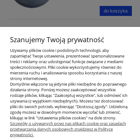
do koszyka
Pokrywa właz dekiel studni
studzienki fi 400 karbo
Szanujemy Twoją prywatność
Dostępność:
duża ilość
Używamy plików cookie i podobnych technologii, aby
Wysyłka w:
24 godziny
zapamiętać Twoje ustawienia, prezentować spersonalizowane
treści i reklamy oraz udostępniać funkcje związane z mediami
34,00 zł
społecznościowymi. Pliki cookie wykorzystujemy również do
mierzenia ruchu i analizowania sposobu korzystania z naszej
27,64 zł
Cena netto:
strony internetowej.
Domyślnie włączone są jedynie pliki niezbędne do poprawnego
działania strony. Poniżej możesz zaakceptować wszystkie
do koszyka
rodzaje plików, klikając "Zaakceptuj wszystkie", lub odmówić ich
używania (z wyjątkiem niezbędnych). Możesz też dostosować
pliki do swoich potrzeb, wybierając "Dostosuj zgody". Udzieloną
«
1
2
3
»
zgodę możesz w dowolnym momencie wycofać lub zmienić,
klikając w link "Ustawienia plików cookies" na dole strony.
Szczegóły o używanych przez nas plikach cookie oraz zasadach
przetwarzania danych osobowych znajdziesz w Polityce
prywatności.