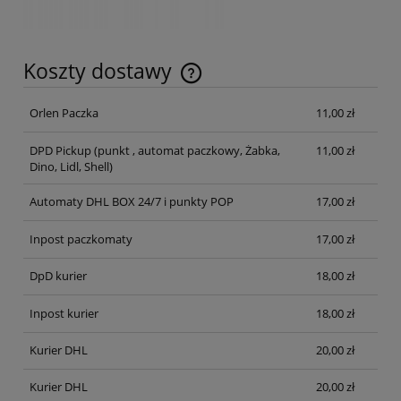
Koszty dostawy
Cena nie zawiera ewentualnych kosztów płatności
Orlen Paczka
11,00 zł
DPD Pickup
(punkt , automat paczkowy, Żabka,
11,00 zł
Dino, Lidl, Shell)
Automaty DHL BOX 24/7 i punkty POP
17,00 zł
Inpost paczkomaty
17,00 zł
DpD kurier
18,00 zł
Inpost kurier
18,00 zł
Kurier DHL
20,00 zł
Kurier DHL
20,00 zł