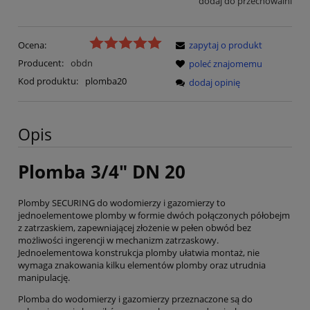
dodaj do przechowalni
Ocena:
zapytaj o produkt
Producent:
obdn
poleć znajomemu
Kod produktu:
plomba20
dodaj opinię
Opis
Plomba 3/4" DN 20
Plomby SECURING do wodomierzy i gazomierzy to
jednoelementowe plomby w formie dwóch połączonych półobejm
z zatrzaskiem, zapewniającej złożenie w pełen obwód bez
możliwości ingerencji w mechanizm zatrzaskowy.
Jednoelementowa konstrukcja plomby ułatwia montaż, nie
wymaga znakowania kilku elementów plomby oraz utrudnia
manipulację.
Plomba do wodomierzy i gazomierzy przeznaczone są do