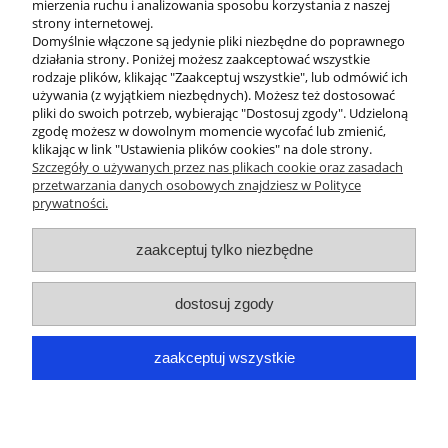
mierzenia ruchu i analizowania sposobu korzystania z naszej
strony internetowej.
Domyślnie włączone są jedynie pliki niezbędne do poprawnego
działania strony. Poniżej możesz zaakceptować wszystkie
rodzaje plików, klikając "Zaakceptuj wszystkie", lub odmówić ich
używania (z wyjątkiem niezbędnych). Możesz też dostosować
wyślij
pliki do swoich potrzeb, wybierając "Dostosuj zgody". Udzieloną
zgodę możesz w dowolnym momencie wycofać lub zmienić,
klikając w link "Ustawienia plików cookies" na dole strony.
Szczegóły o używanych przez nas plikach cookie oraz zasadach
przetwarzania danych osobowych znajdziesz w Polityce
prywatności.
O nas
zaakceptuj tylko niezbędne
Obsługa klienta
dostosuj zgody
Pomoc
zaakceptuj wszystkie
Moje konto
pokaż pełną wersję strony