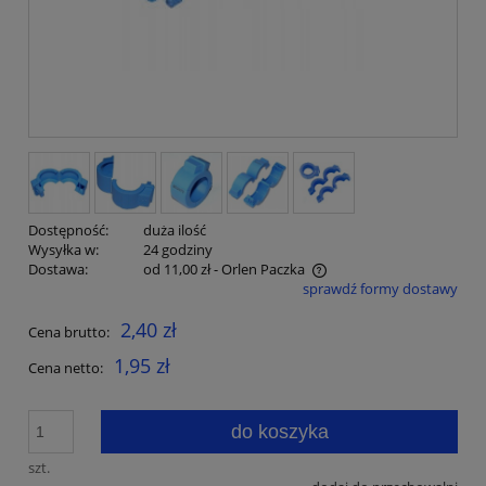
Dostępność:
duża ilość
Wysyłka w:
24 godziny
Dostawa:
od 11,00 zł
- Orlen Paczka
sprawdź formy dostawy
Cena nie zawiera ewentualnych kosztów płatności
2,40 zł
Cena brutto:
1,95 zł
Cena netto:
do koszyka
szt.