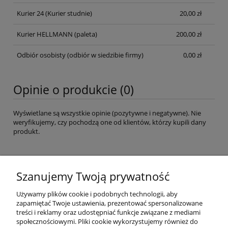
Kurier 24
(Kurier studnie)
20,00 zł
Kurier HELLMANN
(paleta)
200,00 zł
Odbiór osobisty
(odbiór w siedzibie firmy)
0,00 zł
Opinie o produkcie (0)
Wyświetlane są wszystkie opinie (pozytywne i negatywne). Nie
weryfikujemy, czy pochodzą one od klientów, którzy kupili dany
produkt.
Imię lub pseudonim:
Szanujemy Twoją prywatność
Używamy plików cookie i podobnych technologii, aby
zapamiętać Twoje ustawienia, prezentować spersonalizowane
Twoja opinia:
treści i reklamy oraz udostępniać funkcje związane z mediami
społecznościowymi. Pliki cookie wykorzystujemy również do