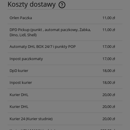
Koszty dostawy
Cena nie zawiera ewentualnych kosztów płatności
Orlen Paczka
11,00 zł
DPD Pickup
(punkt , automat paczkowy, Żabka,
11,00 zł
Dino, Lidl, Shell)
Automaty DHL BOX 24/7 i punkty POP
17,00 zł
Inpost paczkomaty
17,00 zł
DpD kurier
18,00 zł
Inpost kurier
18,00 zł
Kurier DHL
20,00 zł
Kurier DHL
20,00 zł
Kurier 24
(Kurier studnie)
20,00 zł