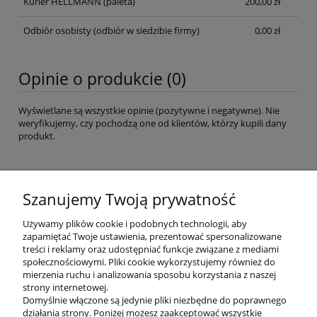
Kurier HELLMANN
(paleta)
200,00 zł
Odbiór osobisty
(odbiór w siedzibie firmy)
0,00 zł
Opinie o produkcie (0)
Wyświetlane są wszystkie opinie (pozytywne i negatywne). Nie
weryfikujemy, czy pochodzą one od klientów, którzy kupili dany
produkt.
Imię lub pseudonim:
Szanujemy Twoją prywatność
Używamy plików cookie i podobnych technologii, aby
zapamiętać Twoje ustawienia, prezentować spersonalizowane
Twoja opinia:
treści i reklamy oraz udostępniać funkcje związane z mediami
społecznościowymi. Pliki cookie wykorzystujemy również do
mierzenia ruchu i analizowania sposobu korzystania z naszej
strony internetowej.
Domyślnie włączone są jedynie pliki niezbędne do poprawnego
działania strony. Poniżej możesz zaakceptować wszystkie